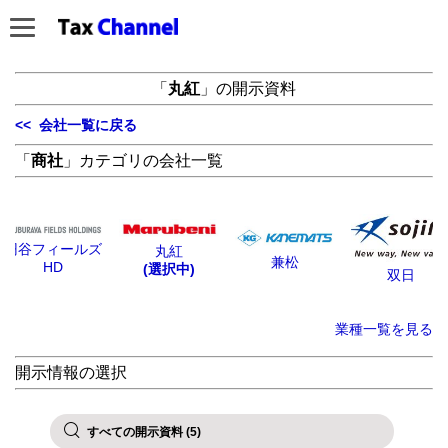
「
丸紅
」の開示資料
<< 会社一覧に戻る
「
商社
」カテゴリの会社一覧
円谷フィールズ
丸紅
兼松
HD
(選択中)
双日
業種一覧を見る
開示情報の選択
すべての開示資料 (5)