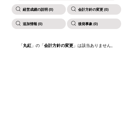
経営成績の説明 (0)
会計方針の変更 (0)
追加情報 (0)
後発事象 (0)
「
丸紅
」の「
会計方針の変更
」は該当ありません。