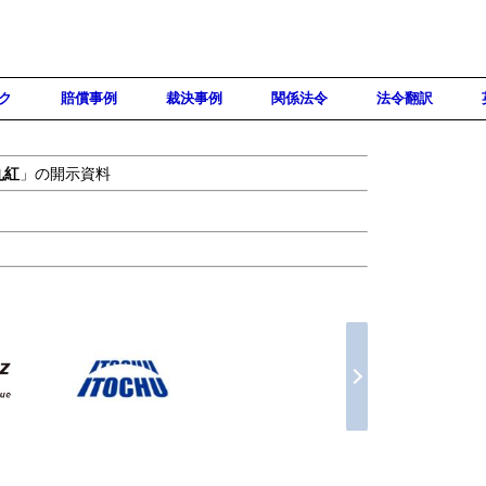
ク
賠償事例
裁決事例
関係法令
法令翻訳
丸紅
」の開示資料