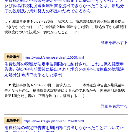
消費税の確定申告書を法定申告期限までに提出できなかったこと
及び簡易課税制度選択届出書を提出できなかったことは、原処分
庁の説明及び周知努力の不足のためであるから、...
... ▼ 裁決事例集 No.68 - 276頁 請求人は、簡易課税制度選択届出書を提出
できなかったのは、［1］会社設立時の届出をした際に、原処分庁から簡易課
税制度について説明が一切なかったこと、［2］...
詳細を表示する
裁決事例
https://www.kfs.go.jp/service/...10000.html
消費税等の税額が法定申告期限内に納付され、これに係る確定申
告書が法定申告期限後に提出された場合の無申告加算税の賦課決
定処分は適法であるとした事例
... ▼ 裁決事例集 No.64 - 90頁 請求人は、［1］本件確定申告書が期限後申
告となったのは、税務職員の誤指導によるものであるから、国税通則法第66
条第1項ただし書の「正当な理由」に該当する、［...
詳細を表示する
裁決事例
https://www.kfs.go.jp/service/...20200.html
消費税等の確定申告書を期限内に提出しなかったことについて正