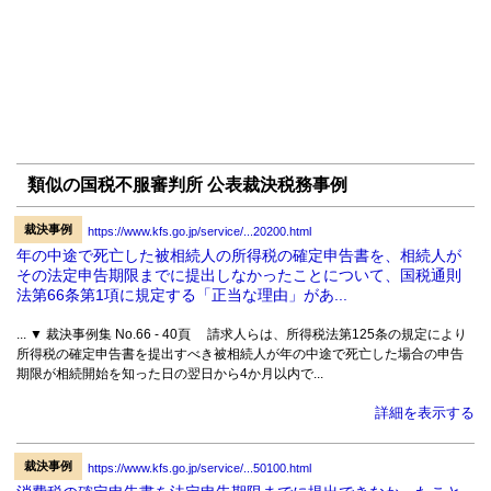
類似の国税不服審判所 公表裁決税務事例
裁決事例
https://www.kfs.go.jp/service/...20200.html
年の中途で死亡した被相続人の所得税の確定申告書を、相続人が
その法定申告期限までに提出しなかったことについて、国税通則
法第66条第1項に規定する「正当な理由」があ...
... ▼ 裁決事例集 No.66 - 40頁 請求人らは、所得税法第125条の規定により
所得税の確定申告書を提出すべき被相続人が年の中途で死亡した場合の申告
期限が相続開始を知った日の翌日から4か月以内で...
詳細を表示する
裁決事例
https://www.kfs.go.jp/service/...50100.html