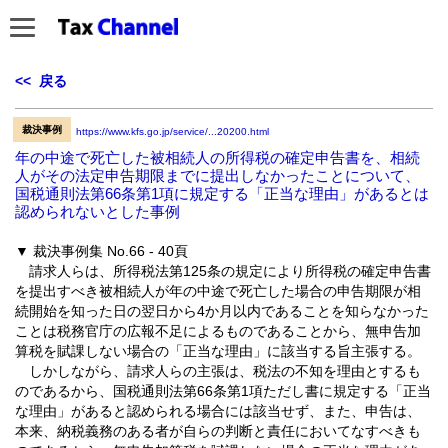
<< 戻る
裁決事例
https://www.kfs.go.jp/service/...20200.html
年の中途で死亡した被相続人の所得税の確定申告書を、相続
人がその法定申告期限までに提出しなかったことについて、
国税通則法第66条第1項に規定する「正当な理由」があるとは
認められないとした事例
▼ 裁決事例集 No.66 - 40頁
請求人らは、所得税法第125条の規定により所得税の確定申告書
を提出すべき被相続人が年の中途で死亡した場合の申告期限が相
続開始を知った日の翌日から4か月以内であることを知らなかった
ことは税務官庁の広報不足によるものであることから、無申告加
算税を賦課しない場合の「正当な理由」に該当する旨主張する。
しかしながら、請求人らの主張は、税法の不知を理由とするも
のであるから、国税通則法第66条第1項ただし書に規定する「正当
な理由」があると認められる場合には該当せず、また、申告は、
本来、納税義務のある者が自らの判断と責任においてなすべきも