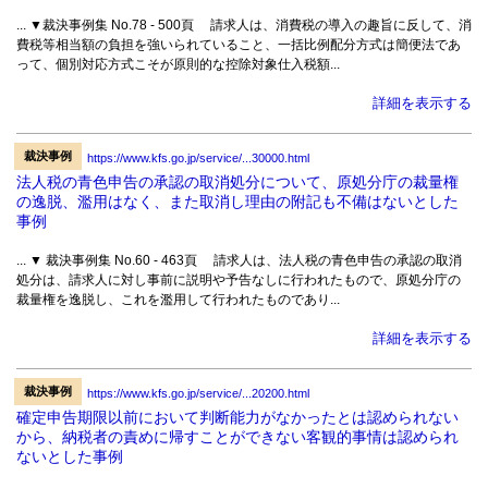
... ▼裁決事例集 No.78 - 500頁 請求人は、消費税の導入の趣旨に反して、消
費税等相当額の負担を強いられていること、一括比例配分方式は簡便法であ
って、個別対応方式こそが原則的な控除対象仕入税額...
詳細を表示する
裁決事例
https://www.kfs.go.jp/service/...30000.html
法人税の青色申告の承認の取消処分について、原処分庁の裁量権
の逸脱、濫用はなく、また取消し理由の附記も不備はないとした
事例
... ▼ 裁決事例集 No.60 - 463頁 請求人は、法人税の青色申告の承認の取消
処分は、請求人に対し事前に説明や予告なしに行われたもので、原処分庁の
裁量権を逸脱し、これを濫用して行われたものであり...
詳細を表示する
裁決事例
https://www.kfs.go.jp/service/...20200.html
確定申告期限以前において判断能力がなかったとは認められない
から、納税者の責めに帰すことができない客観的事情は認められ
ないとした事例