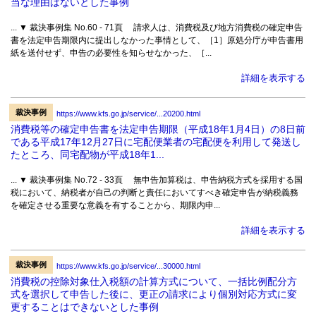
当な理由はないとした事例
... ▼ 裁決事例集 No.60 - 71頁 請求人は、消費税及び地方消費税の確定申告
書を法定申告期限内に提出しなかった事情として、［1］原処分庁が申告書用
紙を送付せず、申告の必要性を知らせなかった、［...
詳細を表示する
裁決事例
https://www.kfs.go.jp/service/...20200.html
消費税等の確定申告書を法定申告期限（平成18年1月4日）の8日前
である平成17年12月27日に宅配便業者の宅配便を利用して発送し
たところ、同宅配物が平成18年1...
... ▼ 裁決事例集 No.72 - 33頁 無申告加算税は、申告納税方式を採用する国
税において、納税者が自己の判断と責任においてすべき確定申告が納税義務
を確定させる重要な意義を有することから、期限内申...
詳細を表示する
裁決事例
https://www.kfs.go.jp/service/...30000.html
消費税の控除対象仕入税額の計算方式について、一括比例配分方
式を選択して申告した後に、更正の請求により個別対応方式に変
更することはできないとした事例