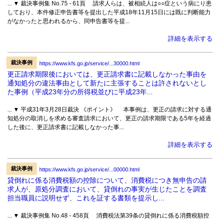
... ▼ 裁決事例集 No.75 - 61頁 請求人らは、被相続人は○○症という病にり患
しており、本件修正申告書等を提出した平成18年11月15日には既に判断能力
がなかったと思われるから、同申告書等を提...
詳細を表示する
裁決事例
https://www.kfs.go.jp/service/...30000.html
更正請求期限後においては、更正請求書に記載しなかった事由を
通知処分の違法事由として新たに主張することは許されないとし
た事例（平成23年分の所得税並びに平成23年...
... ▼ 平成31年3月28日裁決 《ポイント》 本事例は、更正の請求に対する通
知処分の取消しを求める審査請求において、更正の請求期限である5年を経過
した後に、更正請求書に記載しなかった事...
詳細を表示する
裁決事例
https://www.kfs.go.jp/service/...00000.html
貸倒れに係る消費税額の控除について、消費税につき無申告の請
求人が、原処分調査において、貸倒れの事実が生じたことを調査
担当職員に説明せず、これを証する書類を提示し...
... ▼ 裁決事例集 No.48 - 458頁 消費税法第39条の貸倒れに係る消費税額控