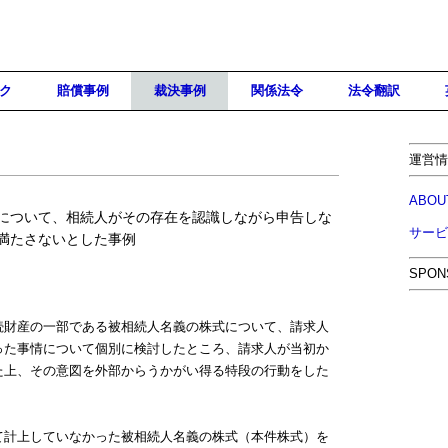
ク
賠償事例
裁決事例
関係法令
法令翻訳
運営情
ABOU
について、相続人がその存在を認識しながら申告しな
サービ
満たさないとした事例
SPON
財産の一部である被相続人名義の株式について、請求人
った事情について個別に検討したところ、請求人が当初か
た上、その意図を外部からうかがい得る特段の行動をした
計上していなかった被相続人名義の株式（本件株式）を