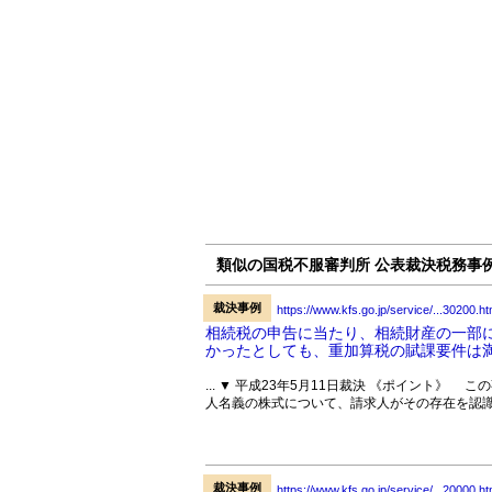
類似の国税不服審判所 公表裁決税務事
裁決事例
https://www.kfs.go.jp/service/...30200.ht
相続税の申告に当たり、相続財産の一部
かったとしても、重加算税の賦課要件は
... ▼ 平成23年5月11日裁決 《ポイント
人名義の株式について、請求人がその存在を認識
裁決事例
https://www.kfs.go.jp/service/...20000.ht