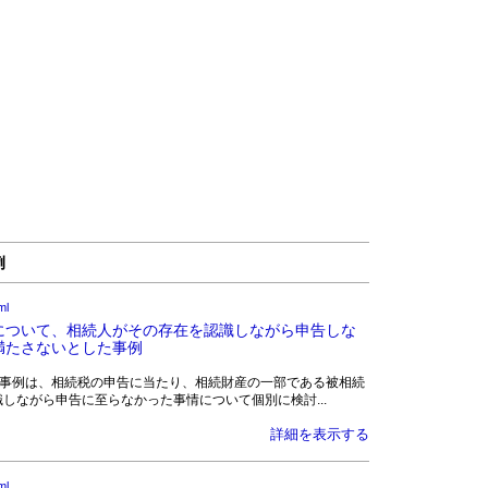
例
ml
について、相続人がその存在を認識しながら申告しな
満たさないとした事例
》 この事例は、相続税の申告に当たり、相続財産の一部である被相続
しながら申告に至らなかった事情について個別に検討...
詳細を表示する
ml