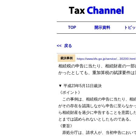
TOP
開示資料
トピッ
<< 戻る
裁決事例
https://www.kfs.go.jp/service/...30200.html
相続税の申告に当たり、相続財産の一部
かったとしても、重加算税の賦課要件は
▼ 平成23年5月11日裁決
《ポイント》
この事例は、相続税の申告に当たり、相続
がその存在を認識しながら申告に至らなか
ら相続財産を過少に申告することを意図し
とまでは認められないとしたものである。
《要旨》
原処分庁は、請求人が、当初申告において