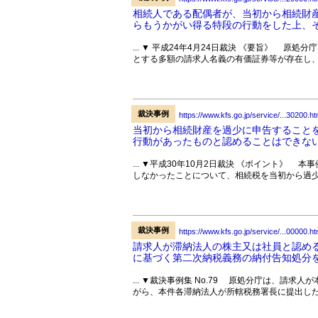
相続人である配偶者が、当初から相続財
らもうかがい得る特段の行動をした上、そ
... ▼ 平成24年4月24日裁決 《要旨》 
とする多額の請求人名義の有価証券等が存在し、
裁決事例
https://www.kfs.go.jp/service/...30200.ht
当初から相続財産を過少に申告すること
行動があったものと認めることはできない
... ▼平成30年10月2日裁決 《ポイント》
しなかったことについて、相続税を当初から過少
裁決事例
https://www.kfs.go.jp/service/...00000.ht
請求人が滞納法人の株主又は社員と認める
に基づく第二次納税義務の納付告知処分
... ▼裁決事例集 No.79 原処分庁は、請
がら、本件各滞納法人が所轄税務署長に提出した