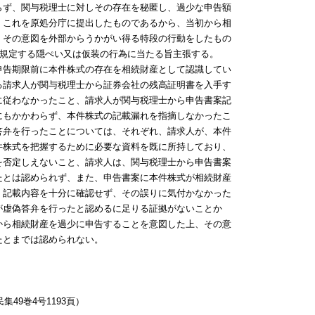
らず、関与税理士に対しその存在を秘匿し、過少な申告額
、これを原処分庁に提出したものであるから、当初から相
、その意図を外部からうかがい得る特段の行動をしたもの
に規定する隠ぺい又は仮装の行為に当たる旨主張する。
告期限前に本件株式の存在を相続財産として認識してい
る請求人が関与税理士から証券会社の残高証明書を入手す
に従わなかったこと、請求人が関与税理士から申告書案記
にもかかわらず、本件株式の記載漏れを指摘しなかったこ
答弁を行ったことについては、それぞれ、請求人が、本件
件株式を把握するために必要な資料を既に所持しており、
を否定しえないこと、請求人は、関与税理士から申告書案
たとは認められず、また、申告書案に本件株式が相続財産
、記載内容を十分に確認せず、その誤りに気付かなかった
が虚偽答弁を行ったと認めるに足りる証拠がないことか
から相続財産を過少に申告することを意図した上、その意
たとまでは認められない。
49巻4号1193頁）