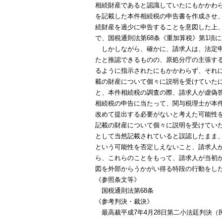
相続財産であると認識していたにもかかわ
を記載した本件相続税の申告書を作成させ
続財産を過少に申告することを意図した上
で、国税通則法第68条《重加算税》第1項
しかしながら、確かに、請求人は、法定申
たと推認できるものの、原処分庁の主張す
るように指示されたにもかかわらず、それ
載の財産について個々に説明を受けていた
と、本件相続税の調査の際、請求人が虚偽
相続税の申告に当たって、関与税理士が本
改めて提出する必要がないと考えた可能性
記載の財産について個々に説明を受けてい
として当然記載されていると誤認したまま
という可能性を否定しえないこと、請求人
ら、これらのことをもって、請求人が当初
図を外部からうかがい得る特段の行動をし
《参照条文等》
国税通則法第68条
《参考判決・裁決》
最高裁平成7年4月28日第二小法廷判決（民集