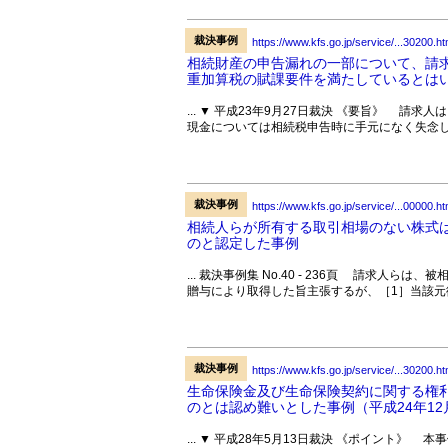
裁決事例
https://www.kfs.go.jp/service/...30200.ht
相続財産の申告漏れの一部について、請
重加算税の賦課要件を満たしているとは
... ▼ 平成23年9月27日裁決 《要旨》 
現金については相続税申告時に手元になく失念し
裁決事例
https://www.kfs.go.jp/service/...00000.ht
相続人らが所有する取引相場のない株式
のと認定した事例
... 裁決事例集 No.40 - 236頁 請求人
贈与により取得した旨主張するが、［1］当該元従
裁決事例
https://www.kfs.go.jp/service/...30200.ht
生命保険金及び生命保険契約に関する権
のとは認め難いとした事例（平成24年12
... ▼ 平成28年5月13日裁決 《ポイント