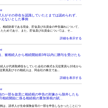
ml
求人がその存在を認識していたとまでは認められず、
いえないとした事例
請求人は、相続財産である現金、貯金及び出資金の申告漏れについて、
たためであり、また、貯金及び出資金については、そ...
詳細を表示する
ml
は、被相続人から相続開始前3年以内に贈与を受けたも
らは、被相続人が代表取締役をしていた会社の株式を元従業員ら10名から
業員及びその相続人は、同会社の株主であ...
詳細を表示する
ml
利の一部を故意に相続税の申告の対象から除外したも
月相続開始に係る相続税の重加算税の賦...
》 本事例は、請求人が生命保険金等の一部を申告しなかったことにつ