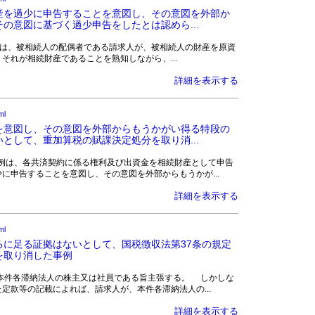
産を過少に申告することを意図し、その意図を外部か
の意図に基づく過少申告をしたとは認めら...
原処分庁は、被相続人の配偶者である請求人が、被相続人の財産を原資
それが相続財産であることを熟知しながら、...
詳細を表示する
ml
を意図し、その意図を外部からもうかがい得る特段の
として、重加算税の賦課決定処分を取り消...
 本事例は、各共済契約に係る権利及び出資金を相続財産として申告
に申告することを意図し、その意図を外部からもうかが...
詳細を表示する
ml
に足る証拠はないとして、国税徴収法第37条の規定
を取り消した事例
求人が本件各滞納法人の株主又は社員である旨主張する。 しかしな
定款等の記載によれば、請求人が、本件各滞納法人の...
詳細を表示する