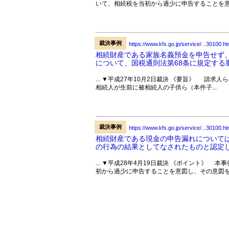
いて、相続税を当初から過少に申告することを意
裁決事例
https://www.kfs.go.jp/service/...30100.ht
相続財産である家族名義預金を申告せず
について、国税通則法第68条に規定する重
... ▼平成27年10月2日裁決 《要旨》 請
相続人が生前に被相続人の子供ら（本件子...
裁決事例
https://www.kfs.go.jp/service/...30100.ht
相続財産である現金の申告漏れについて
の行為の結果としてなされたものと認定した
... ▼平成28年4月19日裁決 《ポイント》
初から過少に申告することを意図し、その意図を