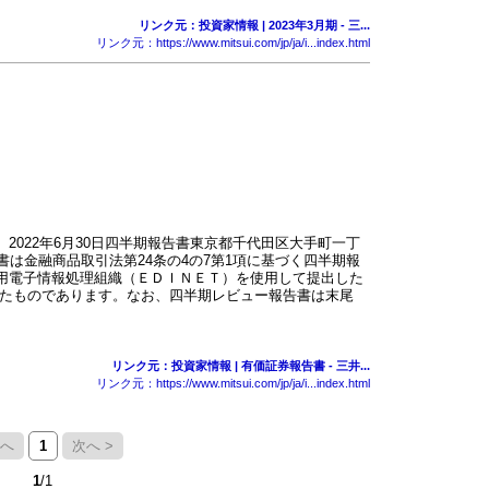
リンク元：投資家情報 | 2023年3月期 - 三...
リンク元：https://www.mitsui.com/jp/ja/i...index.html
日至 2022年6月30日四半期報告書東京都千代田区大手町一丁
書は金融商品取引法第24条の4の7第1項に基づく四半期報
示用電子情報処理組織（ＥＤＩＮＥＴ）を使用して提出した
たものであります。なお、四半期レビュー報告書は末尾
リンク元：投資家情報 | 有価証券報告書 - 三井...
リンク元：https://www.mitsui.com/jp/ja/i...index.html
前へ
1
次へ >
1
/1