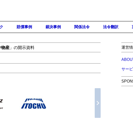
ク
賠償事例
裁決事例
関係法令
法令翻訳
井物産
」の開示資料
運営情
ABOU
サービ
SPON