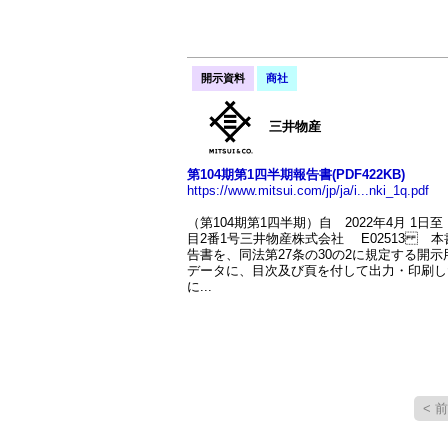
開示資料
商社
三井物産
第104期第1四半期報告書(PDF422KB)
https://www.mitsui.com/jp/ja/i...nki_1q.pdf
（第104期第1四半期）自 2022年4月 1
目2番1号三井物産株式会社 E02513 本
告書を、同法第27条の30の2に規定する開
データに、目次及び頁を付して出力・印刷し
に...
< 