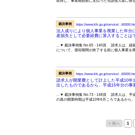
取得し、事業開始前に支払った当該借入金に係る
裁決事例
https://www.kfs.go.jp/service/...60000.ht
法人成りにより個人事業を廃業した年分
産損失として必要経費に算入することは
... ▼ 裁決事例集 No.65 - 140頁 請
について、償却期間が終了する前に個人事業を廃
裁決事例
https://www.kfs.go.jp/service/...60000.ht
請求人が開業費として計上した平成10年
出したものであるから、平成15年分の事業
... ▼ 裁決事例集 No.73 - 148頁 請
の真の開業時期は平成10年6月ころであるから、
< 前へ
1