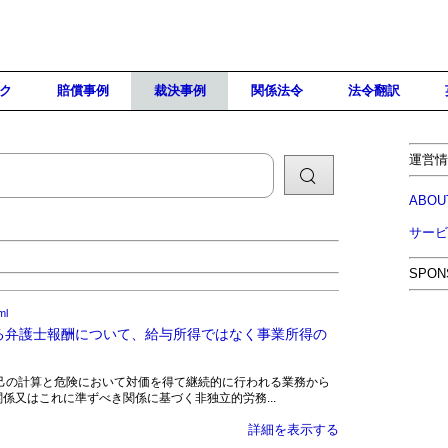
ク
賠償事例
裁決事例
関係法令
法令翻訳
運営情
ABOU
サービ
SPON
ml
る弁護士報酬について、給与所得ではなく事業所得の
得とは、自己の計算と危険において対価を得て継続的に行われる業務から
係又はこれに準ずべき関係に基づく非独立的労務...
詳細を表示する