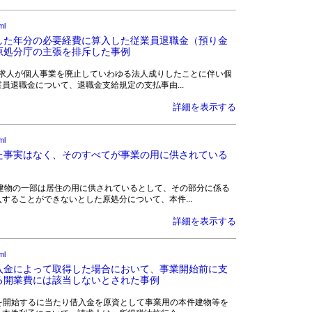
ml
した年分の必要経費に算入した従業員退職金（預り金
原処分庁の主張を排斥した事例
処分庁は、請求人が個人事業を廃止していわゆる法人成りしたことに伴い個
員退職金について、退職金支給規定の支払事由...
詳細を表示する
ml
た事実はなく、そのすべてが事業の用に供されている
所有の本件建物の一部は居住の用に供されているとして、その部分に係る
することができないとした原処分について、本件...
詳細を表示する
ml
入金によって取得した場合において、事業開始前に支
る開業費には該当しないとされた事例
求人が事業を開始するに当たり借入金を原資として事業用の本件建物等を