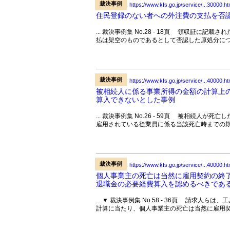
裁決事例
https://www.kfs.go.jp/service/...30000.ht
住民登録のない者への外注費の支払を否
... 裁決事例集 No.28 - 18頁 領収証
払は架空のものであるとして否認した原処分につ
裁決事例
https://www.kfs.go.jp/service/...40000.ht
被相続人に係る事業所得の金額の計算上
算入できないとした事例
... 裁決事例集 No.26 - 59頁 被相続
雇用されている従業員に係る当該死亡時までの期
裁決事例
https://www.kfs.go.jp/service/...40000.ht
個人事業主の死亡は当然に雇用契約の終
退職金の必要経費算入を認めるべきであ
... ▼ 裁決事例集 No.58 - 36頁 請
計算に当たり、個人事業主の死亡は当然に雇用契