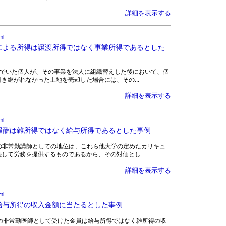
詳細を表示する
ml
による所得は譲渡所得ではなく事業所得であるとした
介業を営んでいた個人が、その事業を法人に組織替えした後において、個
き継がれなかった土地を売却した場合には、その...
詳細を表示する
ml
報酬は雑所得ではなく給与所得であるとした事例
他大学での非常勤講師としての地位は、これら他大学の定めたカリキュ
して労務を提供するものであるから、その対価とし...
詳細を表示する
ml
給与所得の収入金額に当たるとした事例
は、病院等の非常勤医師として受けた金員は給与所得ではなく雑所得の収