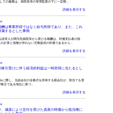
ての服務は、病院長等の管理監督の下に一定期...
詳細を表示する
ml
報酬は事業所得ではなく給与所得であり、また、これ
帰属するとした事例
の医師である請求人が関与先病院等から受ける報酬は、対価支払者の指
の計算と危険が伴わない労務提供の対価であるから...
詳細を表示する
ml
新株引受けに伴う経済的利益は一時所得に当たるとし
の増資払込みに際し、当該会社の全株式を所有する親会社が、割当てを受
主である地位に基づ...
詳細を表示する
ml
り、減資により交付を受けた資産の時価から抵当権に