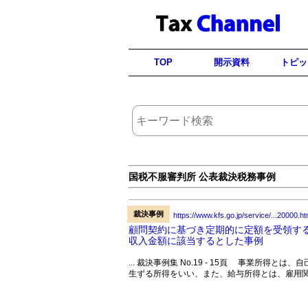
TOP
開示資料
トピッ
国税不服審判所 公表裁決税務事例
裁決事例
https://www.kfs.go.jp/service/...20000.ht
顧問契約に基づき定期的に定額を受領す
収入金額に該当するとした事例
... 裁決事例集 No.19 - 15頁 事業所
生ずる所得をいい、また、給与所得とは、雇用関