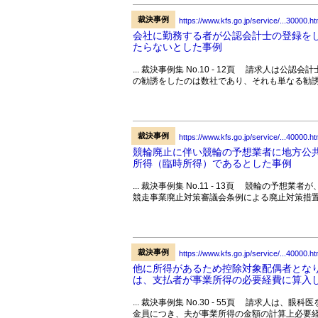
裁決事例
https://www.kfs.go.jp/service/...30000.ht
会社に勤務する者が公認会計士の登録を
たらないとした事例
... 裁決事例集 No.10 - 12頁 請求人
の勧誘をしたのは数社であり、それも単なる勧誘
裁決事例
https://www.kfs.go.jp/service/...40000.ht
競輪廃止に伴い競輪の予想業者に地方公
所得（臨時所得）であるとした事例
... 裁決事例集 No.11 - 13頁 競輪の
競走事業廃止対策審議会条例による廃止対策措置
裁決事例
https://www.kfs.go.jp/service/...40000.ht
他に所得があるため控除対象配偶者とな
は、支払者が事業所得の必要経費に算入し
... 裁決事例集 No.30 - 55頁 請求人
金員につき、夫が事業所得の金額の計算上必要経