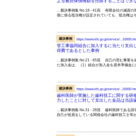
よる被担保債権額を控除することはでき
... 裁決事例集 No.18 - 41頁 有限会
債に係る抵当権が設定されていても、抵当権はそ
裁決事例
https://www.kfs.go.jp/service/...10000.ht
管工事協同組合に加入するに当たり支出
得費であるとした事例
... 裁決事例集 No.21 - 65頁 自己の
た加入金は、［1］組合が加入金を資本準備金に繰
裁決事例
https://www.kfs.go.jp/service/...20000.ht
歯科医師が実施した歯科技工に関する研
力したことに対して支出した金品は当該歯
... 裁決事例集 No.31 - 28頁 歯科医
自己が役員をしている関係会社の歯科技工士等が