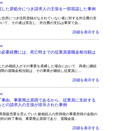
ml
認した原処分につき請求人の主張を一部容認した事例
に記載された住所につき住民登録がなされていない者に対する外注費の支
いて、その者は実在し、外注費の支払は事実であ...
詳細を表示する
ml
の必要経費には、死亡時までの従業員退職金相当額は
人が死亡したため相続人がその事業を承継した場合において、両者に継続
間の退職金相当額は、その事業が継続し従業員に...
詳細を表示する
ml
了事由、事業廃止原因であるから、従業員に支給する
るとの請求人の主張が排斥された事例
求人らは、工具類販売業を営んでいた被相続人の所得税の事業所得の金額の
約の終了事由、事業廃止原因であり、退職金規...
詳細を表示する