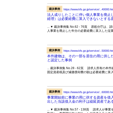
裁決事例
https://www.kfs.go.jp/service/...40000.ht
法人成りしたことに伴い個人事業を廃止
経理）は必要経費に算入できないとする
... ▼ 裁決事例集 No.62 - 76頁 原
人事業を廃止した年分の必要経費に算入した従業
裁決事例
https://www.kfs.go.jp/service/...50000.ht
本件建物は、その一部を居住の用に供し
と認定した事例
... 裁決事例集 No.28 - 62頁 請求人
固定資産税及び減価償却費の額は必要経費に算入
裁決事例
https://www.kfs.go.jp/service/...60000.ht
事業開始前に事業の用に供する資産を借
出した当該借入金の利子は繰延資産であ
... ▼ 裁決事例集 No.57 - 138頁 請