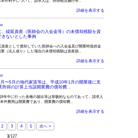
本件利子について、請求人は、所得税法施行令...
詳細を表示する
ml
に、繰延資産（医師会の入会金等）の未償却残額を資
できないとした事例
求人は、繰延資産として償却していた医師会への入会金及び開業時負担金
業（法人成り）した場合の未償却残額は資産損...
詳細を表示する
ml
1月〜5月の地代家賃等は、平成10年1月の開業後に支
所得の計算上当該開業費の償却費...
求人は、平成9年中に行った各種の届出等は形骸的なものであって、請求人
本件費用は開業費であり、開業費の償却費...
詳細を表示する
2
3
4
5
次へ >
1
/127