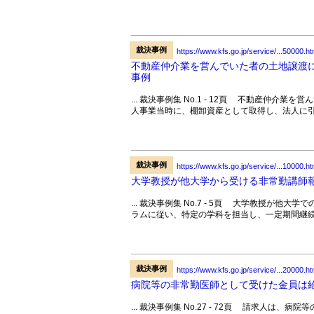
裁決事例
https://www.kfs.go.jp/service/...50000.ht
不動産仲介業を営んでいた者の土地譲渡
事例
... 裁決事例集 No.1 - 12頁 不動産仲
人事業当時に、棚卸資産として取得し、法人に引
裁決事例
https://www.kfs.go.jp/service/...10000.ht
大学教授が他大学から受ける非常勤講師
... 裁決事例集 No.7 - 5頁 大学教授が
ラムに従い、特定の学科を担当し、一定期間継続
裁決事例
https://www.kfs.go.jp/service/...20000.ht
病院等の非常勤医師として受けた金員は
... 裁決事例集 No.27 - 72頁 請求人