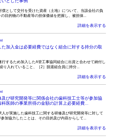
ないとした事例
社の減資の対償として交付を受けた資産（土地）について、当該会社の負
の目的物の不動産等の担保価値を把握し、被担保...
詳細を表示する
ml
した加入金は必要経費ではなく組合に対する持分の取
営む事業を遂行するため加入したA管工事協同組合に出資と合わせて納付し
り入れていること、［2］脱退組合員に持分...
詳細を表示する
ml
修及び研究開発等に関係会社の歯科技工士等が参加協
科医師の事業所得の金額の計算上必要経費...
師である請求人が実施した歯科技工に関する研修及び研究開発等に対して
参加協力したことは、その目的及び内容からして...
詳細を表示する