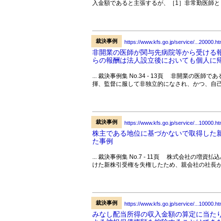
入金額であると主張するが、［1］非常勤医師とし
裁決事例
https://www.kfs.go.jp/service/...20000.ht
非開業の医師が関与先病院等から受ける
らの報酬は法人設立後においても個人に
... 裁決事例集 No.34 - 13頁 非開業
揮、監督に服して非独立的になされ、かつ、自己
裁決事例
https://www.kfs.go.jp/service/...10000.ht
株主である地位に基づかないで取得した
た事例
... 裁決事例集 No.7 - 11頁 株式会社
けた新株引受権を失権したため、親会社の社長が株
裁決事例
https://www.kfs.go.jp/service/...10000.ht
みなし配当所得の収入金額の算定に当た