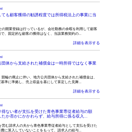
ml
しても顧客獲得の勧誘程度では所得税法上の事業に当
は公認会計士の開業登録は行っているが、会社勤務の余暇を利用して顧客
で、固定的な顧客の獲得はなく、当該業務契約の...
詳細を表示する
ml
共団体から支給された補償金は一時所得ではなく事業
予想業者が、競輪の廃止に伴い、地方公共団体から支給された補償金は、
基準に準拠し、売上収益を基にして算定した見舞...
詳細を表示する
ml
り得ない者が支払を受けた青色事業専従者給与の額
たか否かにかかわらず、給与所得に係る収入...
は、眼科医を営む請求人の夫から青色事業専従者給与として支払を受けた
費に算入していないことをもって、請求人の給与...