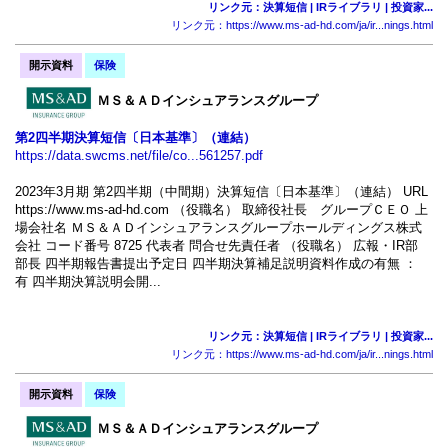
リンク元：決算短信 | IRライブラリ | 投資家...
リンク元：https://www.ms-ad-hd.com/ja/ir...nings.html
開示資料
保険
ＭＳ＆ＡＤインシュアランスグループ
第2四半期決算短信〔日本基準〕（連結）
https://data.swcms.net/file/co...561257.pdf
2023年3月期 第2四半期（中間期）決算短信〔日本基準〕（連結） URL
https://www.ms-ad-hd.com （役職名） 取締役社長 グループＣＥＯ 上
場会社名 ＭＳ＆ＡＤインシュアランスグループホールディングス株式
会社 コード番号 8725 代表者 問合せ先責任者 （役職名） 広報・IR部
部長 四半期報告書提出予定日 四半期決算補足説明資料作成の有無 ：
有 四半期決算説明会開...
リンク元：決算短信 | IRライブラリ | 投資家...
リンク元：https://www.ms-ad-hd.com/ja/ir...nings.html
開示資料
保険
ＭＳ＆ＡＤインシュアランスグループ