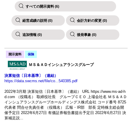
すべての開示資料 (6)
経営成績の説明 (0)
会計方針の変更 (0)
追加情報 (0)
後発事象 (0)
開示資料
保険
ＭＳ＆ＡＤインシュアランスグループ
決算短信〔日本基準〕（連結）
https://data.swcms.net/file/co...540385.pdf
2022年3月期 決算短信〔日本基準〕（連結） URL https://www.ms-ad-h
d.com （役職名） 取締役社長 グループＣＥＯ 上場会社名 ＭＳ＆ＡＤ
インシュアランスグループホールディングス株式会社 コード番号 8725
代表者 問合せ先責任者 （役職名） 広報・IR部 部長 定時株主総会開
催予定日 2022年6月27日 有価証券報告書提出予定日 2022年6月27日 決
算補足説...