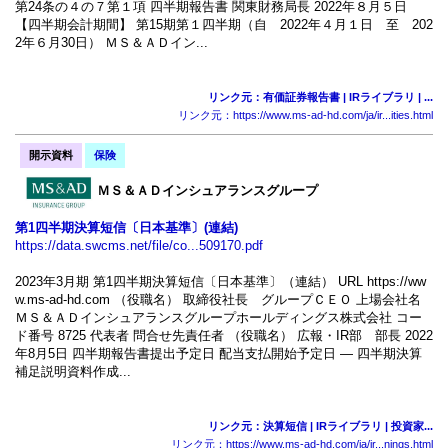
第24条の４の７第１項 四半期報告書 関東財務局長 2022年８月５日
【四半期会計期間】 第15期第１四半期（自 2022年４月１日 至 202
2年６月30日） ＭＳ＆ＡＤイン...
リンク元：有価証券報告書 | IRライブラリ | ...
リンク元：https://www.ms-ad-hd.com/ja/ir...ities.html
開示資料
保険
ＭＳ＆ＡＤインシュアランスグループ
第1四半期決算短信〔日本基準〕(連結)
https://data.swcms.net/file/co...509170.pdf
2023年3月期 第1四半期決算短信〔日本基準〕（連結） URL https://ww
w.ms-ad-hd.com （役職名） 取締役社長 グループＣＥＯ 上場会社名
ＭＳ＆ＡＤインシュアランスグループホールディングス株式会社 コー
ド番号 8725 代表者 問合せ先責任者 （役職名） 広報・IR部 部長 2022
年8月5日 四半期報告書提出予定日 配当支払開始予定日 ― 四半期決算
補足説明資料作成...
リンク元：決算短信 | IRライブラリ | 投資家...
リンク元：https://www.ms-ad-hd.com/ja/ir...nings.html