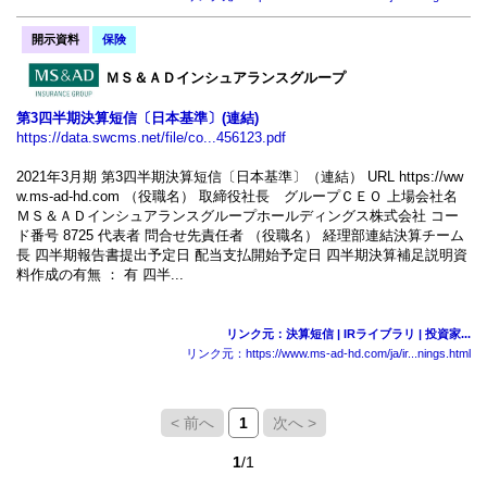
開示資料
保険
ＭＳ＆ＡＤインシュアランスグループ
第3四半期決算短信〔日本基準〕(連結)
https://data.swcms.net/file/co...456123.pdf
2021年3月期 第3四半期決算短信〔日本基準〕（連結） URL https://ww
w.ms-ad-hd.com （役職名） 取締役社長 グループＣＥＯ 上場会社名
ＭＳ＆ＡＤインシュアランスグループホールディングス株式会社 コー
ド番号 8725 代表者 問合せ先責任者 （役職名） 経理部連結決算チーム
長 四半期報告書提出予定日 配当支払開始予定日 四半期決算補足説明資
料作成の有無 ： 有 四半...
リンク元：決算短信 | IRライブラリ | 投資家...
リンク元：https://www.ms-ad-hd.com/ja/ir...nings.html
< 前へ
1
次へ >
1
/1