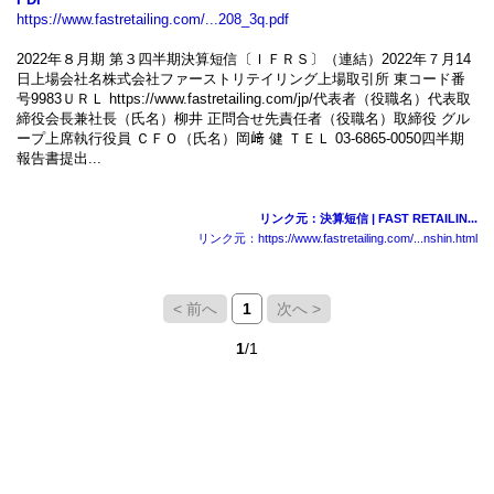
https://www.fastretailing.com/...208_3q.pdf
2022年８月期 第３四半期決算短信〔ＩＦＲＳ〕（連結）2022年７月14
日上場会社名株式会社ファーストリテイリング上場取引所 東コード番
号9983ＵＲＬ https://www.fastretailing.com/jp/代表者（役職名）代表取
締役会長兼社長（氏名）柳井 正問合せ先責任者（役職名）取締役 グル
ープ上席執行役員 ＣＦＯ（氏名）岡﨑 健 ＴＥＬ 03-6865-0050四半期
報告書提出...
リンク元：決算短信 | FAST RETAILIN...
リンク元：https://www.fastretailing.com/...nshin.html
< 前へ
1
次へ >
1
/1