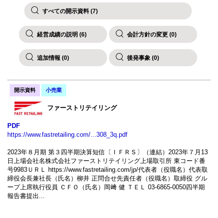
すべての開示資料 (7)
経営成績の説明 (6)
会計方針の変更 (0)
追加情報 (0)
後発事象 (0)
開示資料
小売業
ファーストリテイリング
PDF
https://www.fastretailing.com/...308_3q.pdf
2023年８月期 第３四半期決算短信〔ＩＦＲＳ〕（連結）2023年７月13
日上場会社名株式会社ファーストリテイリング上場取引所 東コード番
号9983ＵＲＬ https://www.fastretailing.com/jp/代表者（役職名）代表取
締役会長兼社長（氏名）柳井 正問合せ先責任者（役職名）取締役 グル
ープ上席執行役員 ＣＦＯ（氏名）岡﨑 健 ＴＥＬ 03-6865-0050四半期
報告書提出...