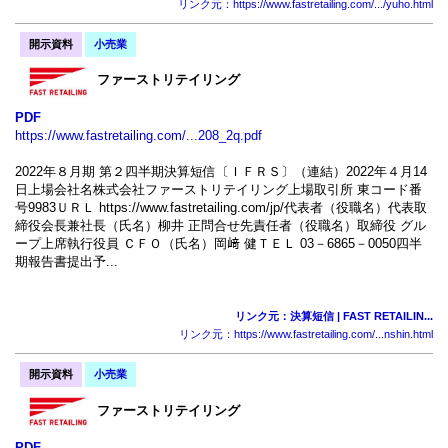
リンク元：https://www.fastretailing.com/.../yuho.html
開示資料
小売業
ファーストリテイリング
PDF
https://www.fastretailing.com/...208_2q.pdf
2022年８月期 第２四半期決算短信〔ＩＦＲＳ〕（連結）2022年４月14
日上場会社名株式会社ファーストリテイリング上場取引所 東コード番
号9983ＵＲＬ https://www.fastretailing.com/jp/代表者（役職名）代表取
締役会長兼社長（氏名）柳井 正問合せ先責任者（役職名）取締役 グル
ープ上席執行役員 ＣＦＯ（氏名）岡﨑 健ＴＥＬ 03－6865－0050四半
期報告書提出予...
リンク元：決算短信 | FAST RETAILIN...
リンク元：https://www.fastretailing.com/...nshin.html
開示資料
小売業
ファーストリテイリング
PDF