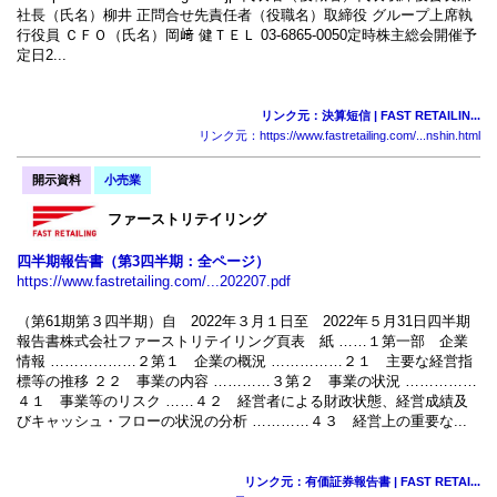
社長（氏名）柳井 正問合せ先責任者（役職名）取締役 グループ上席執
行役員 ＣＦＯ（氏名）岡﨑 健ＴＥＬ 03-6865-0050定時株主総会開催予
定日2...
リンク元：決算短信 | FAST RETAILIN...
リンク元：https://www.fastretailing.com/...nshin.html
開示資料
小売業
ファーストリテイリング
四半期報告書（第3四半期：全ページ）
https://www.fastretailing.com/...202207.pdf
（第61期第３四半期）自 2022年３月１日至 2022年５月31日四半期
報告書株式会社ファーストリテイリング 頁表 紙 ……１第一部 企業
情報 ………………２第１ 企業の概況 ……………２１ 主要な経営指
標等の推移 ２２ 事業の内容 …………３第２ 事業の状況 ……………
４１ 事業等のリスク ……４２ 経営者による財政状態、経営成績及
びキャッシュ・フローの状況の分析 …………４３ 経営上の重要な...
リンク元：有価証券報告書 | FAST RETAI...