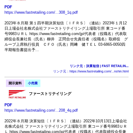
PDF
https://www.fastretailing.com/...308_1q.pdf
2023年８月期 第１四半期決算短信〔ＩＦＲＳ〕（連結）2023年１月12
日上場会社名株式会社ファーストリテイリング上場取引所 東コード番
号9983ＵＲＬ https://www.fastretailing.com/jp/代表者（役職名）代表取
締役会長兼社長（氏名）柳井 正問合せ先責任者（役職名）取締役 グ
ループ上席執行役員 ＣＦＯ（氏名）岡﨑 健ＴＥＬ 03-6865-0050四
半期報告書提出予...
リンク元：決算短信 | FAST RETAILIN...
リンク元：https://www.fastretailing.com/...nshin.html
開示資料
小売業
ファーストリテイリング
PDF
https://www.fastretailing.com/...208_4q.pdf
2022年８月期 決算短信〔ＩＦＲＳ〕（連結）2022年10月13日上場会社
名株式会社 ファーストリテイリング上場取引所 東コード番号9983ＵＲ
Ｌ https://www.fastretailing.com/jp/代表者（役職名）代表取締役会長兼