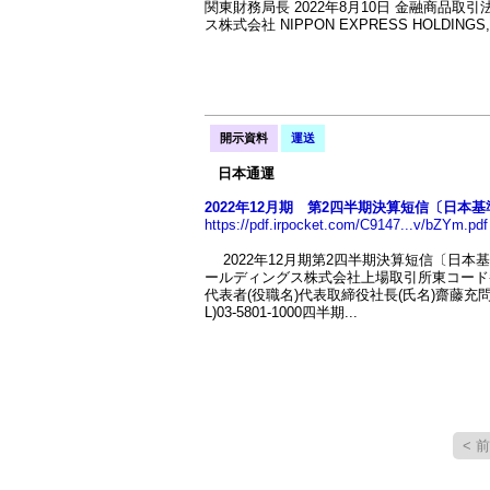
関東財務局長 2022年8月10日 金融商品取引法
ス株式会社 NIPPON EXPRESS HOLDINGS, I
開示資料
運送
日本通運
2022年12月期 第2四半期決算短信〔日本基準〕
https://pdf.irpocket.com/C9147...v/bZYm.pdf
2022年12月期第2四半期決算短信〔日本基準〕
ールディングス株式会社上場取引所東コード番号9147URLht
代表者(役職名)代表取締役社長(氏名)齋藤充問
L)03-5801-1000四半期...
< 