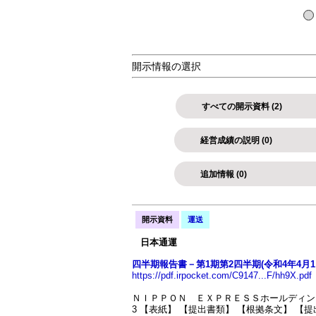
開示情報の選択
すべての開示資料 (2)
経営成績の説明 (0)
追加情報 (0)
開示資料
運送
日本通運
四半期報告書－第1期第2四半期(令和4年4月1日－令
https://pdf.irpocket.com/C9147...F/hh9X.pdf
ＮＩＰＰＯＮ ＥＸＰＲＥＳＳホールディングス株式
3 【表紙】 【提出書類】 【根拠条文】 【