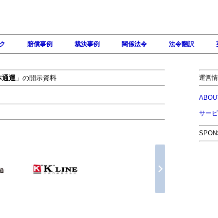
ク
賠償事例
裁決事例
関係法令
法令翻訳
本通運
」の開示資料
運営情
ABOU
サービ
SPON