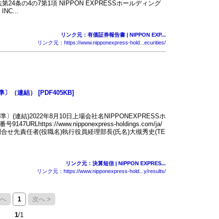
第24条の4の7第1項 NIPPON EXPRESSホールディング
NC...
リンク元：有価証券報告書 | NIPPON EXP...
リンク元：https://www.nipponexpress-hold...ecurities/
（連結） [PDF405KB]
(連結)2022年8月10日上場会社名NIPPONEXPRESSホ
tps://www.nipponexpress-holdings.com/ja/
合せ先責任者(役職名)執行役員経理部長(氏名)大槻秀史(TE
リンク元：決算短信 | NIPPON EXPRES...
リンク元：https://www.nipponexpress-hold...y/results/
前へ
1
次へ >
1
/1