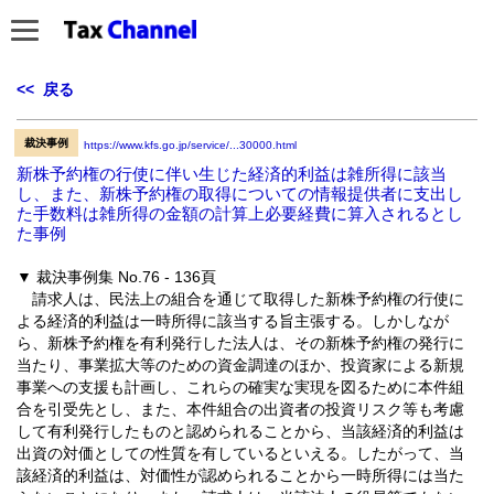
<< 戻る
裁決事例
https://www.kfs.go.jp/service/...30000.html
新株予約権の行使に伴い生じた経済的利益は雑所得に該当
し、また、新株予約権の取得についての情報提供者に支出し
た手数料は雑所得の金額の計算上必要経費に算入されるとし
た事例
▼ 裁決事例集 No.76 - 136頁
請求人は、民法上の組合を通じて取得した新株予約権の行使に
よる経済的利益は一時所得に該当する旨主張する。しかしなが
ら、新株予約権を有利発行した法人は、その新株予約権の発行に
当たり、事業拡大等のための資金調達のほか、投資家による新規
事業への支援も計画し、これらの確実な実現を図るために本件組
合を引受先とし、また、本件組合の出資者の投資リスク等も考慮
して有利発行したものと認められることから、当該経済的利益は
出資の対価としての性質を有しているといえる。したがって、当
該経済的利益は、対価性が認められることから一時所得には当た