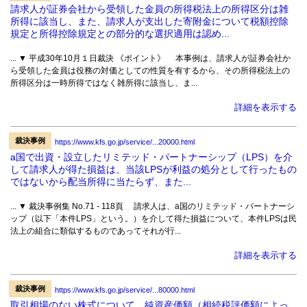
請求人が証券会社から受領した金員の所得税法上の所得区分は雑
所得に該当し、また、請求人が支出した寄附金について税額控除
規定と所得控除規定との部分的な選択適用は認め...
... ▼ 平成30年10月１日裁決 《ポイント》 本事例は、請求人が証券会社か
ら受領した金員は役務の対価としての性質を有するから、その所得税法上の
所得区分は一時所得ではなく雑所得に該当し、ま...
詳細を表示する
裁決事例
https://www.kfs.go.jp/service/...20000.html
a国で出資・設立したリミテッド・パートナーシップ（LPS）を介
して請求人が得た損益は、当該LPSが利益の処分として行ったもの
ではないから配当所得に当たらず、また...
... ▼ 裁決事例集 No.71 - 118頁 請求人は、a国のリミテッド・パートナーシ
ップ（以下「本件LPS」という。）を介して得た損益について、本件LPSは民
法上の組合に類似するものであってそれが行...
詳細を表示する
裁決事例
https://www.kfs.go.jp/service/...80000.html
取引相場のない株式について、純資産価額（相続税評価額によっ