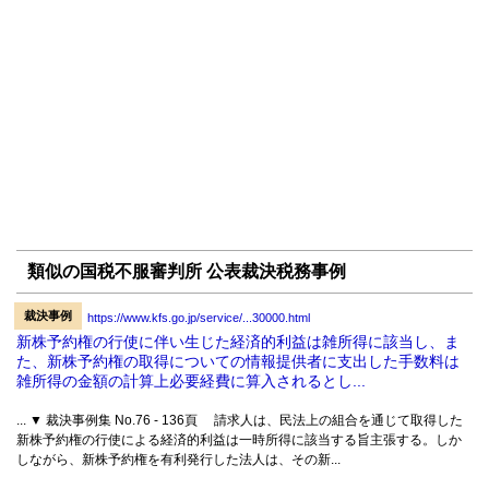
類似の国税不服審判所 公表裁決税務事例
裁決事例
https://www.kfs.go.jp/service/...30000.html
新株予約権の行使に伴い生じた経済的利益は雑所得に該当し、ま
た、新株予約権の取得についての情報提供者に支出した手数料は
雑所得の金額の計算上必要経費に算入されるとし...
... ▼ 裁決事例集 No.76 - 136頁 請求人は、民法上の組合を通じて取得した
新株予約権の行使による経済的利益は一時所得に該当する旨主張する。しか
しながら、新株予約権を有利発行した法人は、その新...