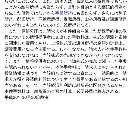
らないことになり、また、請求人は、当該法人の役員等でもない
ことから給与所得にも当たらず、営利を目的とする継続的行為か
ら生じた所得ではないから
事業所得
にも当たらず、さらには利子
所得、配当所得、不動産所得、退職所得、山林所得及び譲渡所得
のいずれにも当たらないので、雑所得となる。
また、原処分庁は、請求人が本件組合を通じた新株予約権の取
得についての情報提供者に支出した手数料は、株式の譲渡と密接
に関連した費用であり、上場株式等の譲渡所得の金額の計算上、
譲渡費用となる旨主張する。しかしながら、請求人が本件手数料
を支払わなければ、当該株式の売却ができなかったわけではな
く、また、情報提供者において、当該株式の売却に関与した事実
も認められないことから、本件手数料は、請求人にもたらされた
投資情報に基づき、当該組合に対する出資により、結果的に、請
求人が得た経済的利益について生じた費用であると解するのが相
当である。そして、当該経済的利益は雑所得に区分されるから、
本件手数料は、雑所得の金額の計算上必要経費に算入される。
平成20年10月30日裁決