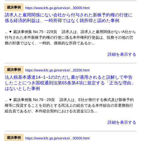
裁決事例
https://www.kfs.go.jp/service/...30000.html
請求人と雇用関係にない会社から付与された新株予約権の行使に
係る経済的利益は、一時所得ではなく雑所得と認めた事例
... ▼ 裁決事例集 No.75 - 229頁 請求人は、請求人と雇用関係がないA社から
付与された本件新株予約権の行使に係る本件権利行使益は、役務その他の労
務の対価ではなく、一時的、偶発的な所得であるか...
詳細を表示する
裁決事例
https://www.kfs.go.jp/service/...20200.html
法人税基本通達14−1−1の2ただし書が適用されると誤解して申告
したことにつき国税通則法第65条第4項に規定する「正当な理由」
はないとした事例
... ▼ 裁決事例集 No.76 - 29頁 請求人は、E社が発行する株式及び新株予約
権等に投資することを目的とする民法上の組合である本件組合の非業務執行
組合員であるが、本件組合契約における出資金1口当...
詳細を表示する
裁決事例
https://www.kfs.go.jp/service/...00000.html