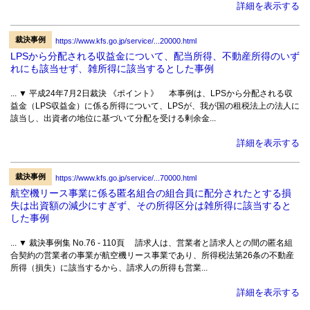
詳細を表示する
裁決事例
https://www.kfs.go.jp/service/...20000.html
LPSから分配される収益金について、配当所得、不動産所得のいず
れにも該当せず、雑所得に該当するとした事例
... ▼ 平成24年7月2日裁決 《ポイント》 本事例は、LPSから分配される収
益金（LPS収益金）に係る所得について、LPSが、我が国の租税法上の法人に
該当し、出資者の地位に基づいて分配を受ける剰余金...
詳細を表示する
裁決事例
https://www.kfs.go.jp/service/...70000.html
航空機リース事業に係る匿名組合の組合員に配分されたとする損
失は出資額の減少にすぎず、その所得区分は雑所得に該当すると
した事例
... ▼ 裁決事例集 No.76 - 110頁 請求人は、営業者と請求人との間の匿名組
合契約の営業者の事業が航空機リース事業であり、所得税法第26条の不動産
所得（損失）に該当するから、請求人の所得も営業...
詳細を表示する