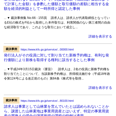
て計算した金額）を参酌した価額と取引価額の差額に相当する金
額を経済的利益として一時所得と認定した事例
... ▼ 裁決事例集 No.66 - 155頁 請求人は、請求人が代表取締役となってい
るE社の株式をF社から取得した本件取引は、利害関係のない第三者間の自由
な経済取引であり、このような取引において成立し...
詳細を表示する
裁決事例
https://www.kfs.go.jp/service/...00000.html
発行法人がその役員に対して割り当てた新株予約権は、有利な発
行価額により新株を取得する権利に該当するとした事例
... ▼平成24年3月15日裁決 《要旨》 請求人は、2名の役員に新株予約権を
割り当てたことについて、当該新株予約権は、所得税法施行令（平成18年政
令第124号による改正前のもの）第84条《株式等を取得...
詳細を表示する
裁決事例
https://www.kfs.go.jp/service/...80100.html
請求人は事業として山林業を営んでいたとは認められないことか
ら、譲渡した山林素地は事業用資産とはいえず、特定の事業用資
産の買換えの場合の譲渡所得の課税の特例は適用...