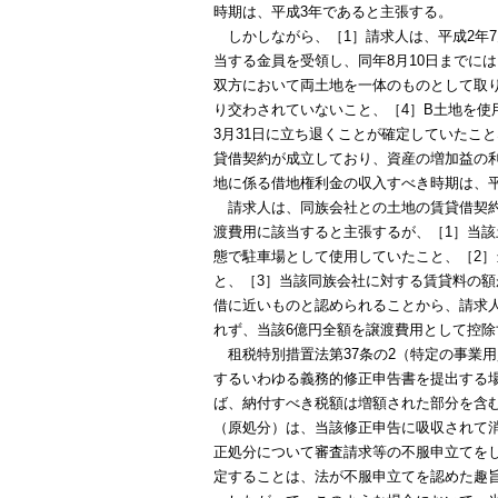
時期は、平成3年であると主張する。
しかしながら、［1］請求人は、平成2年7月
当する金員を受領し、同年8月10日までに
双方において両土地を一体のものとして取り
り交わされていないこと、［4］B土地を使用
3月31日に立ち退くことが確定していたこと
貸借契約が成立しており、資産の増加益の
地に係る借地権利金の収入すべき時期は、
請求人は、同族会社との土地の賃貸借契約
渡費用に該当すると主張するが、［1］当
態で駐車場として使用していたこと、［2
と、［3］当該同族会社に対する賃貸料の
借に近いものと認められることから、請求
れず、当該6億円全額を譲渡費用として控除
租税特別措置法第37条の2（特定の事業
するいわゆる義務的修正申告書を提出する
ば、納付すべき税額は増額された部分を含
（原処分）は、当該修正申告に吸収されて
正処分について審査請求等の不服申立てを
定することは、法が不服申立てを認めた趣