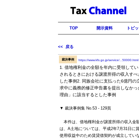
TOP
開示資料
トピッ
<< 戻る
裁決事例
https://www.kfs.go.jp/service/...50000.html
1. 借地権利金の全額を年内に受領して
されるときにおける譲渡所得の収入すべ
した事例2. 同族会社に支払った6億円の
求中に義務的修正申告書を提出しなかっ
理由」に該当するとした事例
▼ 裁決事例集 No.53 - 129頁
本件は、借地権利金が譲渡所得の収入金額
は、A土地については、平成2年7月31日
使用収益中のため賃貸借契約が成立してい