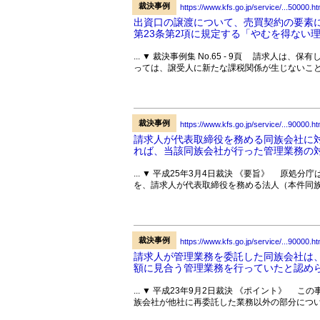
裁決事例
https://www.kfs.go.jp/service/...50000.ht
出資口の譲渡について、売買契約の要素
第23条第2項に規定する「やむを得ない
... ▼ 裁決事例集 No.65 - 9頁 請求
っては、譲受人に新たな課税関係が生じないこと
裁決事例
https://www.kfs.go.jp/service/...90000.ht
請求人が代表取締役を務める同族会社に
れば、当該同族会社が行った管理業務の
... ▼ 平成25年3月4日裁決 《要旨》 原
を、請求人が代表取締役を務める法人（本件同族
裁決事例
https://www.kfs.go.jp/service/...90000.ht
請求人が管理業務を委託した同族会社は
額に見合う管理業務を行っていたと認めら
... ▼ 平成23年9月2日裁決 《ポイント》
族会社が他社に再委託した業務以外の部分につい