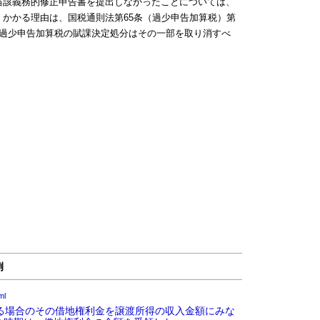
該義務的修正申告書を提出しなかったことについては、
かかる理由は、国税通則法第65条（過少申告加算税）第
、過少申告加算税の賦課決定処分はその一部を取り消すべ
例
ml
いる場合のその借地権利金を譲渡所得の収入金額にみな