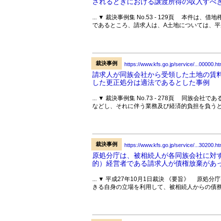
されるときにおける譲渡所得の収入すべき
... ▼ 裁決事例集 No.53 - 129頁 本
であるところ、請求人は、A土地については、平成2
裁決事例
https://www.kfs.go.jp/service/...00000.ht
請求人が同族会社から受領した土地の賃料
した更正処分は適法であるとした事例
... ▼ 裁決事例集 No.73 - 278頁 同
などし、それに伴う業務及び経済的負担を負うと
裁決事例
https://www.kfs.go.jp/service/...30200.ht
原処分庁は、被相続人が各同族会社に対
的）経営者である請求人が債権放棄があっ
... ▼ 平成27年10月1日裁決 《要旨》 
きる自身の立場を利用して、被相続人からの債務