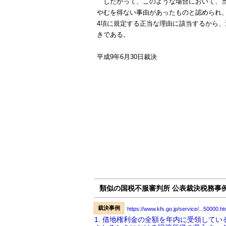
したがって、このような場合において、当
やむを得ない事由があったものと認められ、
4項に規定する正当な理由に該当するから
きである。
平成9年6月30日裁決
類似の国税不服審判所 公表裁決税務事
裁決事例
https://www.kfs.go.jp/service/...50000.ht
1. 借地権利金の全額を年内に受領して