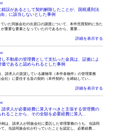
ml
に錯誤があるとして契約解除したことが、国税通則法
理由」に該当しないとした事例
人は、保有していた同族会社の出資口の譲渡について、本件売買契約に当た
が重要な要素となっていたのであるから、重要...
詳細を表示する
ml
対し不動産の管理費として支払った金員は、証拠によ
対価であると認められるとした事例
処分庁は、請求人の賃貸している建物等（本件各物件）の管理業務
会社）に委任する旨の契約（本件契約）を締結してい...
詳細を表示する
ml
、請求人が必要経費に算入すべきと主張する管理費の
れることから、その全額を必要経費に算入...
 この事例は、請求人が同族会社に委託した管理業務のうち、当該同
て、当該同族会社が行っていたことを認定し、必要経費...