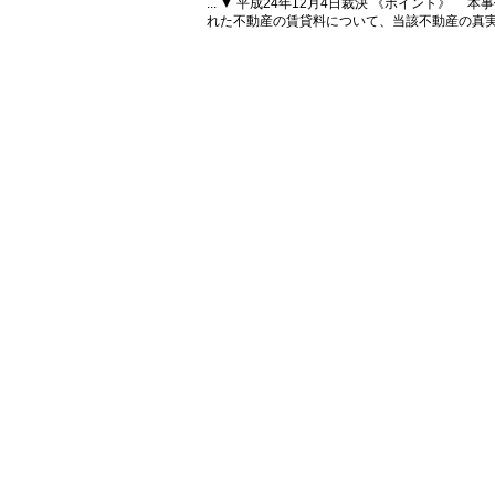
... ▼ 平成24年12月4日裁決 《ポイント
れた不動産の賃貸料について、当該不動産の真実