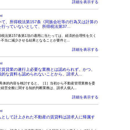
詳細を表示する
ml
て、所得税法第157条《同族会社等の行為又は計算の
っていないとして、所得税法第37...
求人は、所得税法第157条第1項の適用に当たっては、経済的合理性を欠く
不当に減少させる結果となることが要件と...
詳細を表示する
ml
産賃貸業の遂行上必要な業務とは認められず、かつ、
的な資料も認められないことから、請求人...
契約業務の具体的内容を検討すると、［1］当初から不動産管理業務を委
経営全般に関する知的判断業務は、請求人個人...
詳細を表示する
ml
入として計上された不動産の賃貸料は請求人に帰属す