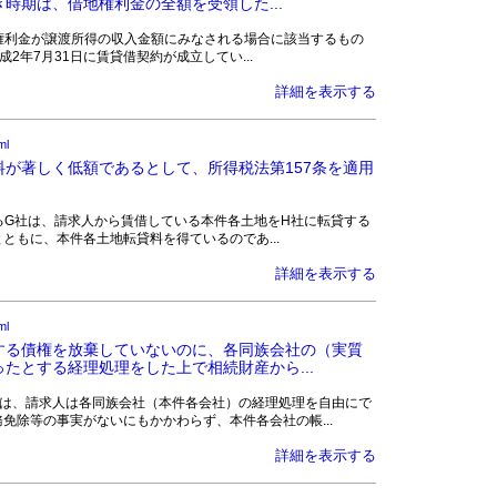
時期は、借地権利金の全額を受領した...
件は、借地権利金が譲渡所得の収入金額にみなされる場合に該当するもの
年7月31日に賃貸借契約が成立してい...
詳細を表示する
ml
が著しく低額であるとして、所得税法第157条を適用
族会社であるG社は、請求人から賃借している本件各土地をH社に転貸する
ともに、本件各土地転貸料を得ているのであ...
詳細を表示する
ml
する債権を放棄していないのに、各同族会社の（実質
たとする経理処理をした上で相続財産から...
原処分庁は、請求人は各同族会社（本件各会社）の経理処理を自由にで
免除等の事実がないにもかかわらず、本件各会社の帳...
詳細を表示する