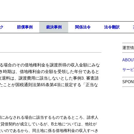
ク
賠償事例
裁決事例
関係法令
法令翻訳
運営情
ABOU
いる場合のその借地権利金を譲渡所得の収入金額にみな
サービ
き時期は、借地権利金の全額を受領した年分であると
立退料は、譲渡費用に該当しないとした事例3. 審査請
SPON
たことが国税通則法第65条第4項に規定する「正当な
にみなされる場合に該当するものであるところ、請求人
に賃貸借契約が成立しているが、B土地については、他社が
ないのであるから、同土地に係る借地権利金の収入すべき