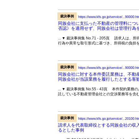
裁決事例
https://www.kfs.go.jp/service/...90000.ht
同族会社に支払った不動産の管理料につい
否認》を適用せず、同族会社は管理行為を行
... ▼ 裁決事例集 No.71 - 205頁 請
行為や異常な取引形式に基づき、所得税の負担を
裁決事例
https://www.kfs.go.jp/service/...90000.ht
同族会社に対する本件委託業務は、不動
同族会社が当該業務を履行したとする客観
... ▼ 裁決事例集 No.55 - 43頁 本件
託している不動産管理会社との交渉業務等を含む
裁決事例
https://www.kfs.go.jp/service/...20100.ht
請求人を代表取締役とする同族会社の収
るとした事例