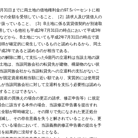
31日までに両土地の借地権利金の97.5パーセントに相
はその全額を受領していること、［2］請求人及び賃借人の
扱っていること、［3］B土地に係る賃貸借契約が別途取
している他社も平成2年7月31日の時点において平成3年
などから、B土地についても平成2年7月31日の時点で賃
利得が確定的に発生しているものと認められるから、同土
平成2年であると認めるのが相当である。
の解除に際して支払った6億円の立退料は当該土地の譲
該土地は、当該同族会社の転貸先が建物、構築物のない状
］当該同族会社から当該転貸先への立退料の支払がないこ
額が固定資産税相当額に近い額であり、実質的には使用貸
人が当該同族会社に対して立退料を支払う必要性は認めら
することはできない。
用資産の買換えの場合の更正の請求、修正申告等）に規定
場合に該当する本件の場合、当該修正申告書を提出すれ
む全額が即時確定し、その限りで先になされた更正処分
消滅し、その存在意義を失うと解されていることから、更
している場合において、当該義務的修正申告書の提出を予
旨を結果的に没却することとなる。