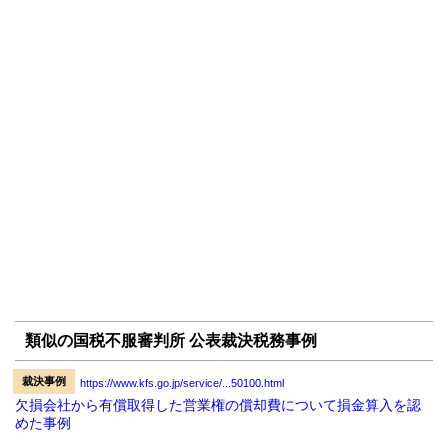
類似の国税不服審判所 公表裁決税務事例
裁決事例
https://www.kfs.go.jp/service/...50100.html
欠損会社から有償取得した営業権の償却費について損金算入を認
めた事例