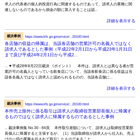
求人の代表者の個人的投資行為に関連するものであって、請求人の業務に関
連しないものであるから損金の額に算入することは認...
詳細を表示する
裁決事例
https://www.kfs.go.jp/service/...20100.html
各店舗の収益の帰属は、当該各店舗の営業許可の名義人ではなく
請求人であるとした事例（平成22年2月1日から平成23年1月31日
まで及び平成24年2月1日から平成2...
... ▼平成28年8月22日裁決 《ポイント》 本件は、請求人とは異なる者が営
業許可の名義人となっている飲食店について、当該各飲食店に係る収益は当
該各名義人ではなく請求人と認められるものの、当該各店舗に...
詳細を表示する
裁決事例
https://www.kfs.go.jp/service/...20100.html
本件売上除外に係る取引は請求人の取締役営業部長個人に帰属す
るものではなく請求人に帰属するものであるとした事例
... 裁決事例集 No.30 - 84頁 本件取引差額について、請求人は取締役営業部
長個人に帰属すると主張するが、［1］当該取締役が請求人から仕入れ、売上
げの一切の業務を任されて取引したものであること、...