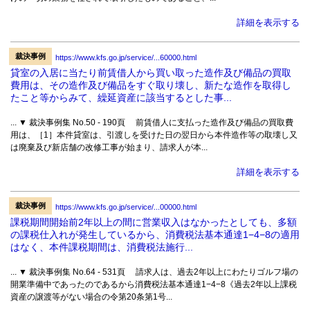
詳細を表示する
裁決事例
https://www.kfs.go.jp/service/...60000.html
貸室の入居に当たり前賃借人から買い取った造作及び備品の買取
費用は、その造作及び備品をすぐ取り壊し、新たな造作を取得し
たこと等からみて、繰延資産に該当するとした事...
... ▼ 裁決事例集 No.50 - 190頁 前賃借人に支払った造作及び備品の買取費
用は、［1］本件貸室は、引渡しを受けた日の翌日から本件造作等の取壊し又
は廃棄及び新店舗の改修工事が始まり、請求人が本...
詳細を表示する
裁決事例
https://www.kfs.go.jp/service/...00000.html
課税期間開始前2年以上の間に営業収入はなかったとしても、多額
の課税仕入れが発生しているから、消費税法基本通達1−4−8の適用
はなく、本件課税期間は、消費税法施行...
... ▼ 裁決事例集 No.64 - 531頁 請求人は、過去2年以上にわたりゴルフ場の
開業準備中であったのであるから消費税法基本通達1−4−8《過去2年以上課税
資産の譲渡等がない場合の令第20条第1号...