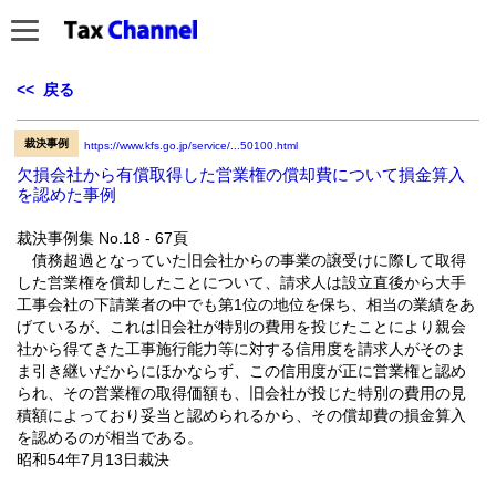
<< 戻る
裁決事例
https://www.kfs.go.jp/service/...50100.html
欠損会社から有償取得した営業権の償却費について損金算入
を認めた事例
裁決事例集 No.18 - 67頁
債務超過となっていた旧会社からの事業の譲受けに際して取得
した営業権を償却したことについて、請求人は設立直後から大手
工事会社の下請業者の中でも第1位の地位を保ち、相当の業績をあ
げているが、これは旧会社が特別の費用を投じたことにより親会
社から得てきた工事施行能力等に対する信用度を請求人がそのま
ま引き継いだからにほかならず、この信用度が正に営業権と認め
られ、その営業権の取得価額も、旧会社が投じた特別の費用の見
積額によっており妥当と認められるから、その償却費の損金算入
を認めるのが相当である。
昭和54年7月13日裁決