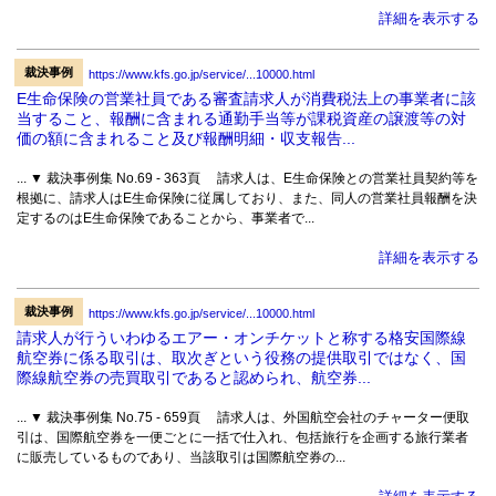
詳細を表示する
裁決事例
https://www.kfs.go.jp/service/...10000.html
E生命保険の営業社員である審査請求人が消費税法上の事業者に該
当すること、報酬に含まれる通勤手当等が課税資産の譲渡等の対
価の額に含まれること及び報酬明細・収支報告...
... ▼ 裁決事例集 No.69 - 363頁 請求人は、E生命保険との営業社員契約等を
根拠に、請求人はE生命保険に従属しており、また、同人の営業社員報酬を決
定するのはE生命保険であることから、事業者で...
詳細を表示する
裁決事例
https://www.kfs.go.jp/service/...10000.html
請求人が行ういわゆるエアー・オンチケットと称する格安国際線
航空券に係る取引は、取次ぎという役務の提供取引ではなく、国
際線航空券の売買取引であると認められ、航空券...
... ▼ 裁決事例集 No.75 - 659頁 請求人は、外国航空会社のチャーター便取
引は、国際航空券を一便ごとに一括で仕入れ、包括旅行を企画する旅行業者
に販売しているものであり、当該取引は国際航空券の...