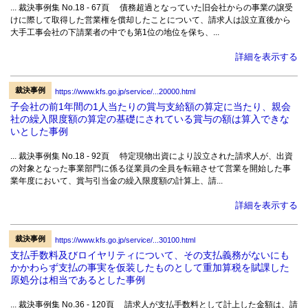
... 裁決事例集 No.18 - 67頁 債務超過となっていた旧会社からの事業の譲受
けに際して取得した営業権を償却したことについて、請求人は設立直後から
大手工事会社の下請業者の中でも第1位の地位を保ち、...
詳細を表示する
裁決事例
https://www.kfs.go.jp/service/...20000.html
子会社の前1年間の1人当たりの賞与支給額の算定に当たり、親会
社の繰入限度額の算定の基礎にされている賞与の額は算入できな
いとした事例
... 裁決事例集 No.18 - 92頁 特定現物出資により設立された請求人が、出資
の対象となった事業部門に係る従業員の全員を転籍させて営業を開始した事
業年度において、賞与引当金の繰入限度額の計算上、請...
詳細を表示する
裁決事例
https://www.kfs.go.jp/service/...30100.html
支払手数料及びロイヤリティについて、その支払義務がないにも
かかわらず支払の事実を仮装したものとして重加算税を賦課した
原処分は相当であるとした事例
... 裁決事例集 No.36 - 120頁 請求人が支払手数料として計上した金額は、請