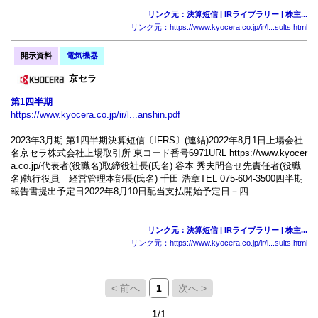
リンク元：決算短信 | IRライブラリー | 株主...
リンク元：https://www.kyocera.co.jp/ir/l...sults.html
開示資料
電気機器
京セラ
第1四半期
https://www.kyocera.co.jp/ir/l...anshin.pdf
2023年3月期 第1四半期決算短信〔IFRS〕(連結)2022年8月1日上場会社
名京セラ株式会社上場取引所 東コード番号6971URL https://www.kyocer
a.co.jp/代表者(役職名)取締役社長(氏名) 谷本 秀夫問合せ先責任者(役職
名)執行役員 経営管理本部長(氏名) 千田 浩章TEL 075-604-3500四半期
報告書提出予定日2022年8月10日配当支払開始予定日－四...
リンク元：決算短信 | IRライブラリー | 株主...
リンク元：https://www.kyocera.co.jp/ir/l...sults.html
< 前へ
1
次へ >
1
/1