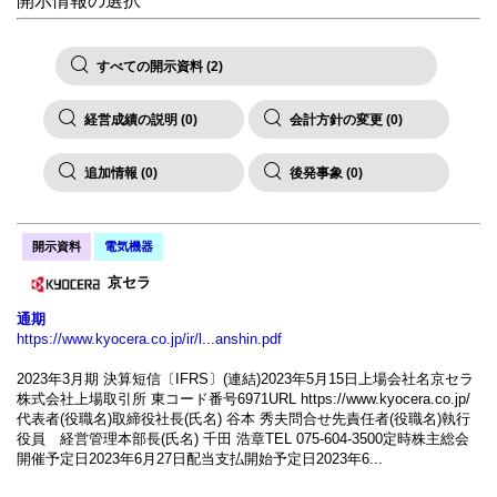
開示情報の選択
すべての開示資料 (2)
経営成績の説明 (0)
会計方針の変更 (0)
追加情報 (0)
後発事象 (0)
開示資料
電気機器
京セラ
通期
https://www.kyocera.co.jp/ir/l...anshin.pdf
2023年3月期 決算短信〔IFRS〕(連結)2023年5月15日上場会社名京セラ
株式会社上場取引所 東コード番号6971URL https://www.kyocera.co.jp/
代表者(役職名)取締役社長(氏名) 谷本 秀夫問合せ先責任者(役職名)執行
役員 経営管理本部長(氏名) 千田 浩章TEL 075-604-3500定時株主総会
開催予定日2023年6月27日配当支払開始予定日2023年6...