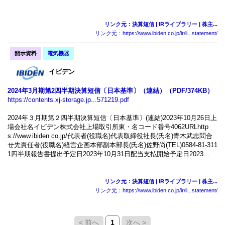
リンク元：決算短信 | IRライブラリー | 株主...
リンク元：https://www.ibiden.co.jp/ir/li...statement/
開示資料
電気機器
イビデン
2024年3月期第2四半期決算短信〔日本基準〕（連結）（PDF/374KB）
https://contents.xj-storage.jp...571219.pdf
2024年３月期第２四半期決算短信〔日本基準〕(連結)2023年10月26日上
場会社名イビデン株式会社上場取引所東・名コード番号4062URLhttp
s://www.ibiden.co.jp/代表者(役職名)代表取締役社長(氏名)青木武志問合
せ先責任者(役職名)経営企画本部副本部長(氏名)佐野尚(TEL)0584-81-311
1四半期報告書提出予定日2023年10月31日配当支払開始予定日2023...
リンク元：決算短信 | IRライブラリー | 株主...
リンク元：https://www.ibiden.co.jp/ir/li...statement/
< 前へ
1
次へ >