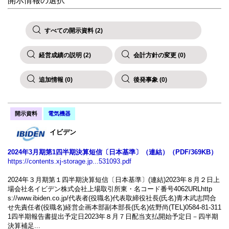
開示情報の選択
すべての開示資料 (2)
経営成績の説明 (2)
会計方針の変更 (0)
追加情報 (0)
後発事象 (0)
開示資料
電気機器
イビデン
2024年3月期第1四半期決算短信〔日本基準〕（連結）（PDF/369KB）
https://contents.xj-storage.jp...531093.pdf
2024年３月期第１四半期決算短信〔日本基準〕(連結)2023年８月２日上
場会社名イビデン株式会社上場取引所東・名コード番号4062URLhttp
s://www.ibiden.co.jp/代表者(役職名)代表取締役社長(氏名)青木武志問合
せ先責任者(役職名)経営企画本部副本部長(氏名)佐野尚(TEL)0584-81-311
1四半期報告書提出予定日2023年８月７日配当支払開始予定日－四半期
決算補足...