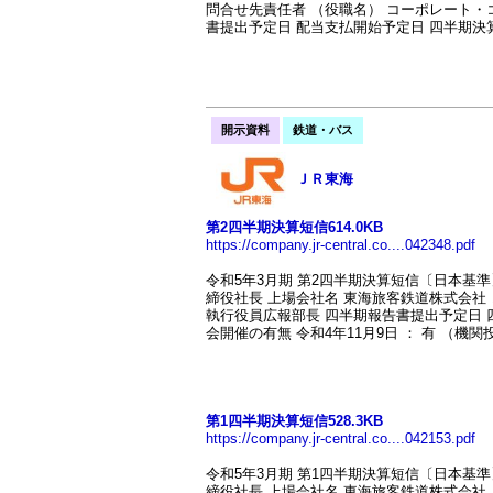
問合せ先責任者 （役職名） コーポレート・
書提出予定日 配当支払開始予定日 四半期決算
開示資料
鉄道・バス
ＪＲ東海
第2四半期決算短信614.0KB
https://company.jr-central.co....042348.pdf
令和5年3月期 第2四半期決算短信〔日本基準〕（連結） U
締役社長 上場会社名 東海旅客鉄道株式会社 コ
執行役員広報部長 四半期報告書提出予定日 
会開催の有無 令和4年11月9日 ： 有 （機関
第1四半期決算短信528.3KB
https://company.jr-central.co....042153.pdf
令和5年3月期 第1四半期決算短信〔日本基準〕（連結） U
締役社長 上場会社名 東海旅客鉄道株式会社 コ