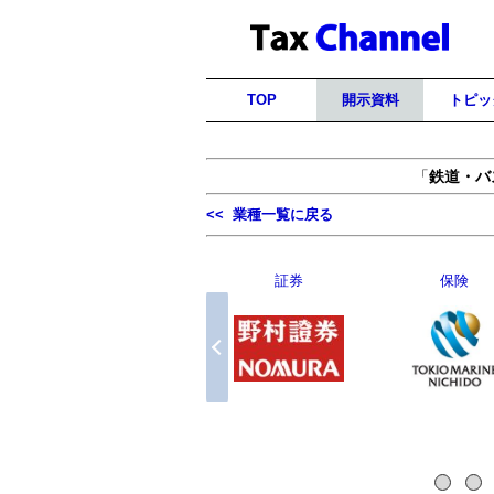
TOP
開示資料
トピッ
「
鉄道・バ
<< 業種一覧に戻る
鉄道・バス
運送
情報・通信