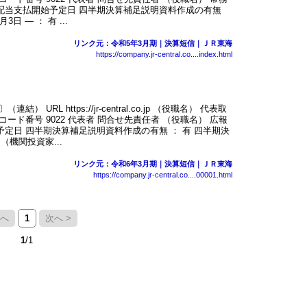
配当支払開始予定日 四半期決算補足説明資料作成の有無
 ― ： 有 ...
リンク元：令和5年3月期｜決算短信｜ＪＲ東海
https://company.jr-central.co....index.html
RL https://jr-central.co.jp （役職名） 代表取
ード番号 9022 代表者 問合せ先責任者 （役職名） 広報
予定日 四半期決算補足説明資料作成の有無 ： 有 四半期決
（機関投資家...
リンク元：令和6年3月期｜決算短信｜ＪＲ東海
https://company.jr-central.co....00001.html
前へ
1
次へ >
1
/1