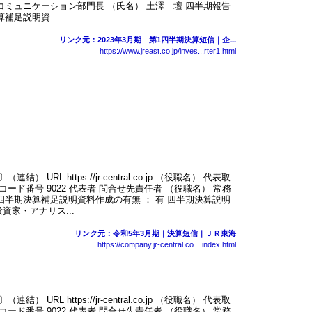
コミュニケーション部門長 （氏名） 土澤 壇 四半期報告
補足説明資...
リンク元：2023年3月期 第1四半期決算短信｜企...
https://www.jreast.co.jp/inves...rter1.html
RL https://jr-central.co.jp （役職名） 代表取
ード番号 9022 代表者 問合せ先責任者 （役職名） 常務
四半期決算補足説明資料作成の有無 ： 有 四半期決算説明
投資家・アナリス...
リンク元：令和5年3月期｜決算短信｜ＪＲ東海
https://company.jr-central.co....index.html
RL https://jr-central.co.jp （役職名） 代表取
ード番号 9022 代表者 問合せ先責任者 （役職名） 常務