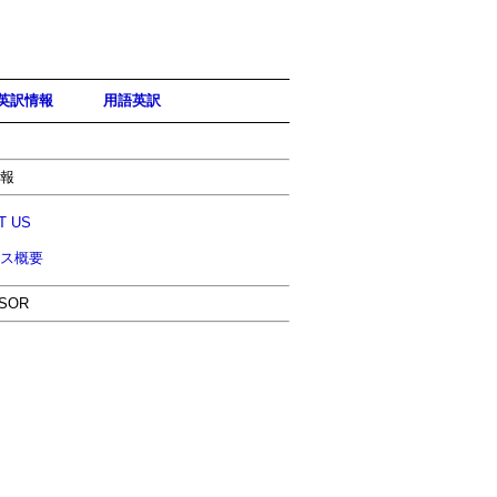
英訳情報
用語英訳
報
T US
ス概要
ゲーム
電気機器
出版
SOR