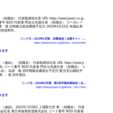
 代表取締役社長 URL https://www.jreast.co.jp
 9020 代表者 問合せ先責任者 （役職名） コーポレー
壇 定時株主総会開催予定日 2023年6月22日 有価証券
明資料作...
リンク元：2023年3月期 決算短信｜企業サイト：...
https://www.jreast.co.jp/inves...essan.html
きます
結） （役職名） 代表取締役社長 URL https://www.jr
式会社 コード番号 9020 代表者 問合せ先責任者 （役職名） コ
名） 塩原 敬 四半期報告書提出予定日 配当支払開始予
： 無 四半期決...
リンク元：2024年3月期 第1四半期決算短信｜企...
https://www.jreast.co.jp/inves...rter1.html
きます
（連結） 2022年7月29日 上場取引所 東 （役職名） 代表
co.jp 上場会社名 東日本旅客鉄道株式会社 コード番号 9020 代表者