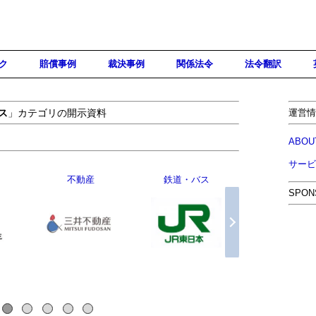
ク
賠償事例
裁決事例
関係法令
法令翻訳
ス
」カテゴリの開示資料
運営情
ABOU
サービ
広告
映画
電力・ガス
SPON