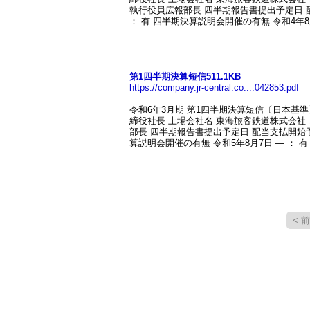
執行役員広報部長 四半期報告書提出予定日 
： 有 四半期決算説明会開催の有無 令和4年8月3日
第1四半期決算短信511.1KB
https://company.jr-central.co....042853.pdf
令和6年3月期 第1四半期決算短信〔日本基準〕（連結） U
締役社長 上場会社名 東海旅客鉄道株式会社 コ
部長 四半期報告書提出予定日 配当支払開始
算説明会開催の有無 令和5年8月7日 ― ： 有 
< 