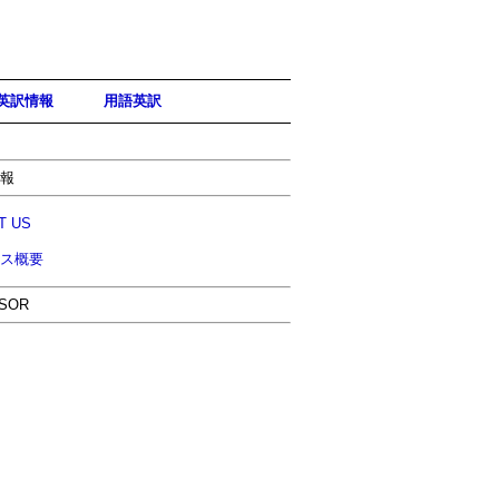
英訳情報
用語英訳
報
T US
ス概要
電気機器
出版
医薬品
SOR