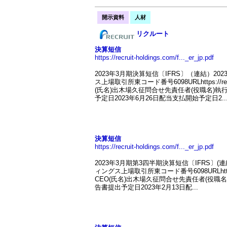
開示資料
人材
リクルート
決算短信
https://recruit-holdings.com/f..._er_jp.pdf
2023年3月期決算短信〔IFRS〕（連結）2
ス上場取引所東コード番号6098URLhttps://re
(氏名)出木場久征問合せ先責任者(役職名)執行役員
予定日2023年6月26日配当支払開始予定日2..
決算短信
https://recruit-holdings.com/f..._er_jp.pdf
2023年3月期第3四半期決算短信〔IFRS〕(
ィングス上場取引所東コード番号6098URLhttps:
CEO(氏名)出木場久征問合せ先責任者(役職名)執行
告書提出予定日2023年2月13日配...