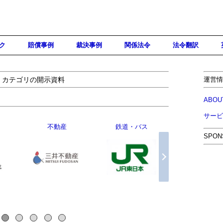
ク
賠償事例
裁決事例
関係法令
法令翻訳
」カテゴリの開示資料
運営情
ABOU
サービ
映画
電力・ガス
ゲーム
SPON