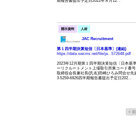
期報告書提出予定日2022年８月12...
開示資料
人材
JAC Recruitment
第１四半期決算短信〔日本基準〕(連結)
https://data.swcms.net/file/ja...572648.pdf
2023年12月期第１四半期決算短信〔日本基準
ーリクルートメント上場取引所東コード番号2124URLht
取締役会長兼社長(氏名)田崎ひろみ問合せ先責任
3-5259-6926四半期報告書提出予定日202...
< 