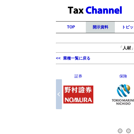
TOP
開示資料
トピッ
「
人材
<< 業種一覧に戻る
運送
情報・通信
広告