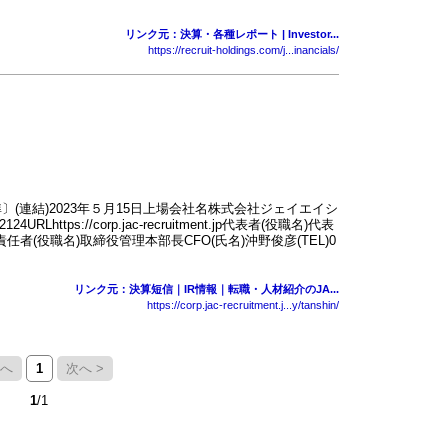
リンク元：決算・各種レポート | Investor...
https://recruit-holdings.com/j...inancials/
〕(連結)2023年５月15日上場会社名株式会社ジェイエイシ
tps://corp.jac-recruitment.jp代表者(役職名)代表
者(役職名)取締役管理本部長CFO(氏名)沖野俊彦(TEL)0
リンク元：決算短信｜IR情報｜転職・人材紹介のJA...
https://corp.jac-recruitment.j...y/tanshin/
前へ
1
次へ >
1
/1